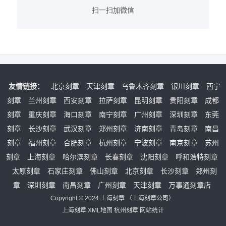
扫一扫加微信
友情链接：
北京刻章
天津刻章
乌鲁木齐刻章
银川刻章
西宁
刻章
兰州刻章
西安刻章
拉萨刻章
昆明刻章
贵阳刻章
成都
刻章
重庆刻章
海口刻章
南宁刻章
广州刻章
深圳刻章
东莞
刻章
长沙刻章
武汉刻章
郑州刻章
济南刻章
青岛刻章
南昌
刻章
福州刻章
合肥刻章
杭州刻章
宁波刻章
南京刻章
苏州
刻章
上海刻章
哈尔滨刻章
长春刻章
沈阳刻章
呼和浩特刻章
太原刻章
石家庄刻章
佛山刻章
北京刻章
长沙刻章
郑州刻
章
深圳刻章
南昌刻章
广州刻章
天津刻章
万事通刻章店
Copyright © 2024
上海刻章
（
上海刻章公司
）
上海刻章
XML地图
杭州刻章
网站统计