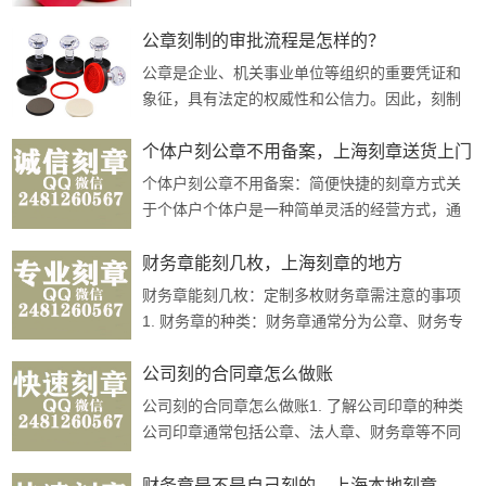
个具体的应用案例，探讨刻章在公共事业中的实
际应用和价值。一、政府部门公章的权···
公章刻制的审批流程是怎样的？
公章是企业、机关事业单位等组织的重要凭证和
象征，具有法定的权威性和公信力。因此，刻制
公章需要经过严格的审批流程，以确保其合法
性、规范性和安全性。本文将详细介绍刻···
个体户刻公章不用备案，上海刻章送货上门
个体户刻公章不用备案：简便快捷的刻章方式关
于个体户个体户是一种简单灵活的经营方式，通
常指个人独资经营的企业形式，不需要注册资
本，经营者以个人名义从事工商业活动。···
财务章能刻几枚，上海刻章的地方
财务章能刻几枚：定制多枚财务章需注意的事项
1. 财务章的种类：财务章通常分为公章、财务专
用章和发票专用章等。不同类型的财务章用途不
同，需要根据实际需要选择。2. 定制···
公司刻的合同章怎么做账
公司刻的合同章怎么做账1. 了解公司印章的种类
公司印章通常包括公章、法人章、财务章等不同
种类。在进行帐务处理时，需要根据公司章程及
相关法规确定使用哪种印章。2. 规范···
财务章是不是自己刻的，上海本地刻章